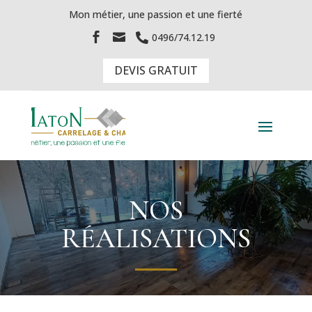
Mon métier, une passion et une fierté


0496/74.12.19

DEVIS GRATUIT
NOS
RÉALISATIONS