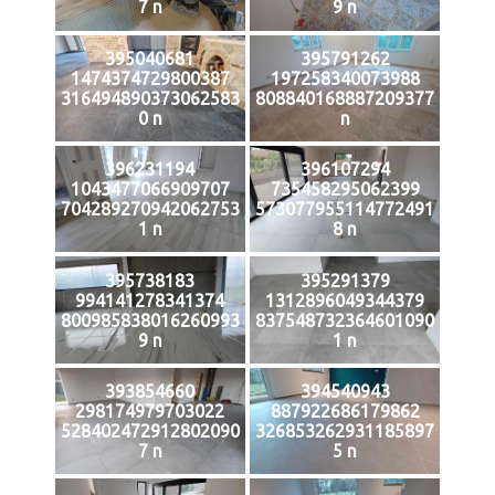
7 n
9 n
395040681
395791262
1474374729800387
197258340073988
316494890373062583
808840168887209377
0 n
n
396231194
396107294
1043477066909707
735458295062399
704289270942062753
573077955114772491
1 n
8 n
395738183
395291379
994141278341374
1312896049344379
800985838016260993
837548732364601090
9 n
1 n
393854660
394540943
298174979703022
887922686179862
528402472912802090
326853262931185897
7 n
5 n