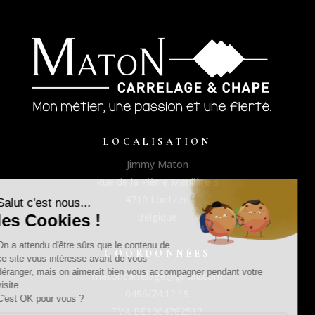
LOCALISATION
Jimmy Maton
Rue de la Pièrre Meulière 3
4710 Lontzen
Belgique
COORDONNÉES
matoncarrelage@gmail.com
0496/74.12.19
TVA BE1004782517