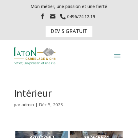
Mon métier, une passion et une fierté


0496/74.12.19

DEVIS GRATUIT
Intérieur
par
admin
|
Déc 5, 2023
370207992
387646574