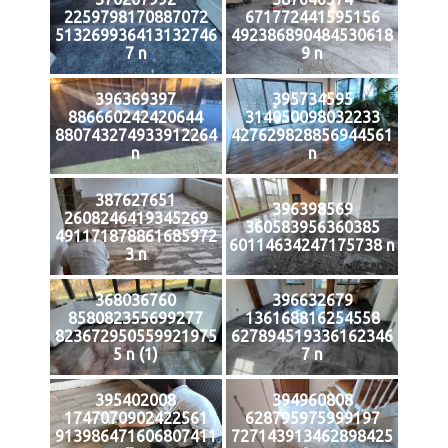
2259798170887072
671772441595156
513269936413132746
492386890484530618
7 n
9 n
396369397
395734595
886660242420644
314050098032233
880743274933912264
427629828856944561
n
n
387627651
396398569
2608246419345269
360583956360385
491171878861685972
60114634247175738 n
3 n
368036760
396632679
858082355699277
136168816254558
823672950559921975
627894519336162346
5 n (1)
7 n
395402008
394960808
1747070902422561
628795975999197
913986471606807411
727143913462898425