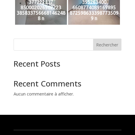
377222137
395263400
850002026502223
6608774089169895
385833756668146248
872598633398773509
8 n
9 n
Rechercher
Recent Posts
Recent Comments
Aucun commentaire à afficher.